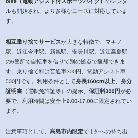
bike（電動アシスト付スポーツバイク）
のレンタ
ルも開始され、より多様なニーズに対応していま
す。
相互乗り捨てサービス
が大きな特徴で、マキノ
駅、近江今津駅、新旭駅、安曇川駅、近江高島駅
の5箇所で自転車を借りて別の拠点で返却できま
す。乗り捨て料は普通車300円、電動アシスト車
500円です。利用条件として
身長160cm以上
、
身分
証明書
（運転免許証等）の提示、
保証料300円
が必
要で、利用時間は安全上9:00-17:00に限定されてい
ます。
注意事項として、
高島市内限定
で市外への持ち出