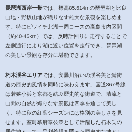
琵琶湖西岸一帯
では、標高85.614mの琵琶湖と比良
山地・野坂山地が織りなす雄大な景観を楽しめま
す。特にビワイチ北湖一周コースの高島市内区間
（約40-45km）では、反時計回りに走行することで
左側通行により湖に近い位置を走行でき、琵琶湖
の美しい景観を存分に堪能できます。
朽木渓谷エリア
では、安曇川沿いの渓谷美と鯖街
道の歴史的風情を同時に味わえます。国道367号線
は若狭小浜と京都を結ぶ歴史的な街道で、清流と
山間の自然が織りなす景観は四季を通じて美し
く、特に秋の紅葉シーズンには格別の美しさを見
せます。室町幕府奉公衆として活躍した朽木氏の
居住地として、足利義輝を匿った歴史的な地とし