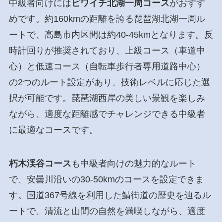
中級者向けには
ビワイチ北湖一周コース
がおすす
めです。約160kmの距離を誇る琵琶湖北湖一周ル
ートで、高島市内区間は約40-45kmとなります。反
時計回りが推奨されており、上級コース（車道中
心）と低速コース（自転車歩行者専用道路中心）
の2つのルート設定があり、技術レベルに応じた選
択が可能です。琵琶湖西岸の美しい景観を楽しみ
ながら、適度な距離感でチャレンジできる中級者
に最適なコースです。
朽木渓谷コース
も中級者向けの魅力的なルート
で、安曇川沿いの30-50kmのコースを設定できま
す。国道367号線を利用した鯖街道の歴史を辿るル
ートで、清流と山間の自然を満喫しながら、適度