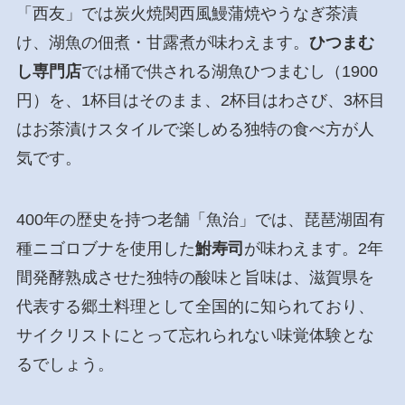
「西友」では炭火焼関西風鰻蒲焼やうなぎ茶漬
け、湖魚の佃煮・甘露煮が味わえます。
ひつまむ
し専門店
では桶で供される湖魚ひつまむし（1900
円）を、1杯目はそのまま、2杯目はわさび、3杯目
はお茶漬けスタイルで楽しめる独特の食べ方が人
気です。
400年の歴史を持つ老舗「魚治」では、琵琶湖固有
種ニゴロブナを使用した
鮒寿司
が味わえます。2年
間発酵熟成させた独特の酸味と旨味は、滋賀県を
代表する郷土料理として全国的に知られており、
サイクリストにとって忘れられない味覚体験とな
るでしょう。