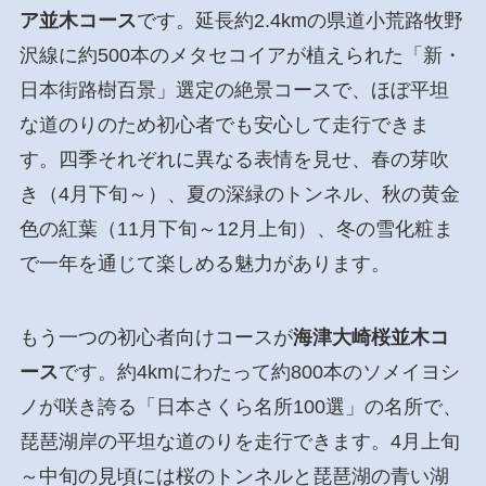
ア並木コース
です。延長約2.4kmの県道小荒路牧野
沢線に約500本のメタセコイアが植えられた「新・
日本街路樹百景」選定の絶景コースで、ほぼ平坦
な道のりのため初心者でも安心して走行できま
す。四季それぞれに異なる表情を見せ、春の芽吹
き（4月下旬～）、夏の深緑のトンネル、秋の黄金
色の紅葉（11月下旬～12月上旬）、冬の雪化粧ま
で一年を通じて楽しめる魅力があります。
もう一つの初心者向けコースが
海津大崎桜並木コ
ース
です。約4kmにわたって約800本のソメイヨシ
ノが咲き誇る「日本さくら名所100選」の名所で、
琵琶湖岸の平坦な道のりを走行できます。4月上旬
～中旬の見頃には桜のトンネルと琵琶湖の青い湖