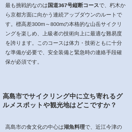
最も挑戦的なのは
国道367号縦断コース
で、朽木か
ら京都方面に向かう連続アップダウンのルートで
す。標高差300m～800mの本格的な山岳サイクリ
ングを楽しめ、上級者の技術向上に最適な難易度
を誇ります。このコースは体力・技術ともに十分
な準備が必要で、安全装備と緊急時の連絡手段確
保が必須です。
高島市でサイクリング中に立ち寄れるグ
ルメスポットや観光地はどこですか？
高島市の食文化の中心は
湖魚料理
で、近江今津の