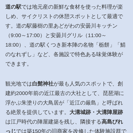
道の駅
では地元産の新鮮な食材を使った料理が楽
しめ、サイクリストの休憩スポットとして最適で
す。道の駅藤樹の里あどがわの安曇川キッチン
（9:00～17:00）と安曇川グリル（11:00～
18:00）、道の駅くつき新本陣の名物「栃餅」「鯖
のなれずし」など、各施設で特色ある味覚体験が
できます。
観光地では
白髭神社
が最も人気のスポットで、創
建約2000年前の近江最古の大社として、琵琶湖に
浮かぶ朱塗りの大鳥居が「近江の厳島」と呼ばれ
る絶景を提供しています。
大溝城跡・大溝陣屋跡
は江戸時代の陣屋建築を残し、隣接する
高島びれ
っじ
では築150年の旧商家を改修した体験施設群で