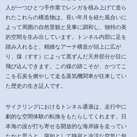
人が一つひとつ手作業でレンガを積み上げて造ら
れたこれらの構造物は、長い年月を経た風合いに
よって周囲の自然景観と見事に調和し、独特の美
的空間を生み出しています。トンネル内部に足を
踏み入れると、精緻なアーチ構造が頭上に広が
り、煤（すす）によって黒ずんだ天井部分が目に
飛び込んできます。この煤の跡こそが、かつてこ
こを石炭を燃やして走る蒸気機関車が往来してい
た歴史の生き証人です。
サイクリングにおけるトンネル通過は、走行中に
劇的な空間体験の転換をもたらしてくれます。日
本海の波が打ち寄せる開放的な海岸線を走ってい
たかと思うと、突如として静寂と冷涼な空気に包