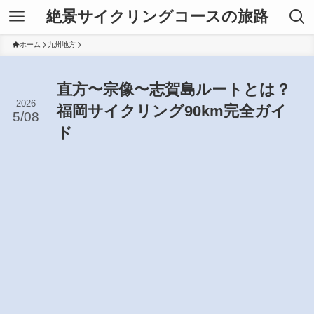
絶景サイクリングコースの旅路
ホーム
九州地方
直方〜宗像〜志賀島ルートとは？
2026
福岡サイクリング90km完全ガイ
5/08
ド