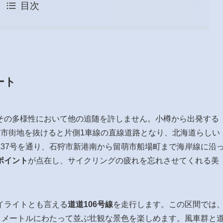
目次
ート
その多様性において他の追随を許しません。小樽から出発する
、市街地を抜けると片側1車線の直線道路となり、北海道らしい
37号を通り、石狩市新港南から留萌市船場町まで海岸線に沿
ポイント
が点在し、サイクリングの疲れを忘れさせてくれる美
イライトとも言える
道道106号線
を走行します。この区間では
キロメートルにわたって並ぶ壮観な景色を楽しめます。風車群と