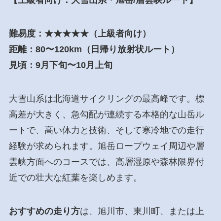
【上級者向け：大雪山系・旭岳/層雲峡ルート】
難易度：★★★★★（上級者向け）
距離：80〜120km（日帰り放射状ルート）
見頃：9月下旬〜10月上旬
大雪山系は北海道サイクリングの最高峰です。標
高差が大きく、急勾配が連続する本格的な山岳ル
ートで、高い体力と技術、そして寒冷地での走行
経験が求められます。旭岳ロープウェイ周辺や層
雲峡方面へのコースでは、高層湿原や森林限界付
近での壮大な紅葉を楽しめます。
おすすめの走り方
は、旭川市、東川町、または上