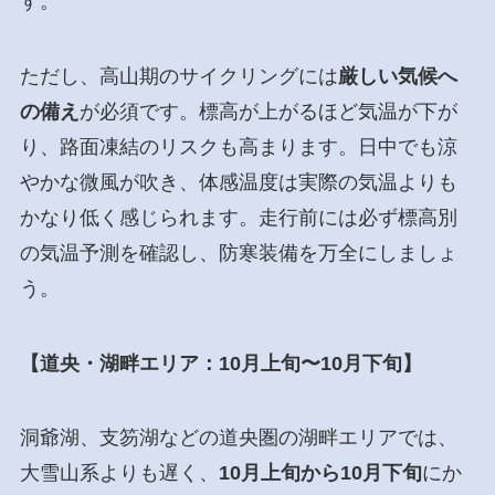
す。
ただし、高山期のサイクリングには
厳しい気候へ
の備え
が必須です。標高が上がるほど気温が下が
り、路面凍結のリスクも高まります。日中でも涼
やかな微風が吹き、体感温度は実際の気温よりも
かなり低く感じられます。走行前には必ず標高別
の気温予測を確認し、防寒装備を万全にしましょ
う。
【道央・湖畔エリア：10月上旬〜10月下旬】
洞爺湖、支笏湖などの道央圏の湖畔エリアでは、
大雪山系よりも遅く、
10月上旬から10月下旬
にか