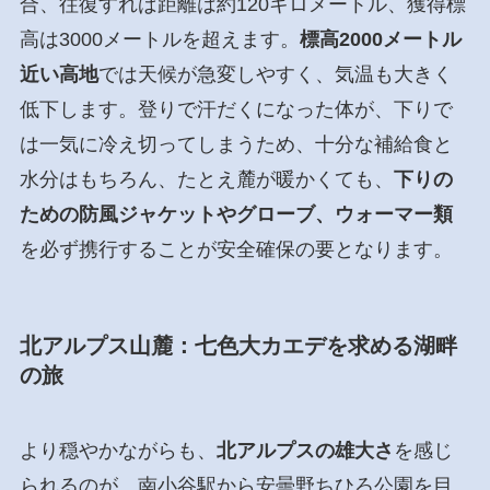
合、往復すれば距離は約120キロメートル、獲得標
高は3000メートルを超えます。
標高2000メートル
近い高地
では天候が急変しやすく、気温も大きく
低下します。登りで汗だくになった体が、下りで
は一気に冷え切ってしまうため、十分な補給食と
水分はもちろん、たとえ麓が暖かくても、
下りの
ための防風ジャケットやグローブ、ウォーマー類
を必ず携行することが安全確保の要となります。
北アルプス山麓：七色大カエデを求める湖畔
の旅
より穏やかながらも、
北アルプスの雄大さ
を感じ
られるのが、南小谷駅から安曇野ちひろ公園を目