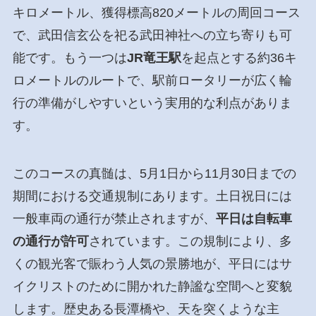
キロメートル、獲得標高820メートルの周回コース
で、武田信玄公を祀る武田神社への立ち寄りも可
能です。もう一つは
JR竜王駅
を起点とする約36キ
ロメートルのルートで、駅前ロータリーが広く輪
行の準備がしやすいという実用的な利点がありま
す。
このコースの真髄は、5月1日から11月30日までの
期間における交通規制にあります。土日祝日には
一般車両の通行が禁止されますが、
平日は自転車
の通行が許可
されています。この規制により、多
くの観光客で賑わう人気の景勝地が、平日にはサ
イクリストのために開かれた静謐な空間へと変貌
します。歴史ある長潭橋や、天を突くような主