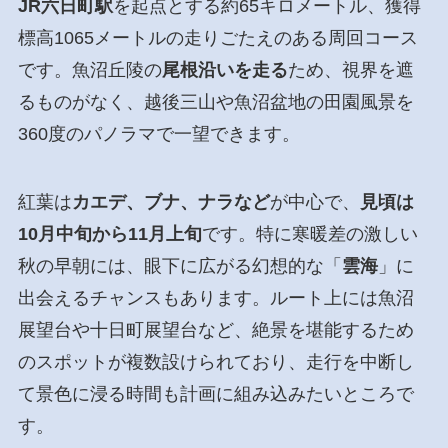
JR六日町駅
を起点とする約65キロメートル、獲得
標高1065メートルの走りごたえのある周回コース
です。魚沼丘陵の
尾根沿いを走る
ため、視界を遮
るものがなく、越後三山や魚沼盆地の田園風景を
360度のパノラマで一望できます。
紅葉は
カエデ、ブナ、ナラなど
が中心で、
見頃は
10月中旬から11月上旬
です。特に寒暖差の激しい
秋の早朝には、眼下に広がる幻想的な「
雲海
」に
出会えるチャンスもあります。ルート上には魚沼
展望台や十日町展望台など、絶景を堪能するため
のスポットが複数設けられており、走行を中断し
て景色に浸る時間も計画に組み込みたいところで
す。