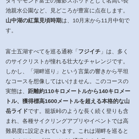
ダイヤモンド富士の撮影スポットとして名高い長
池親水公園など、見どころが豊富に点在します。
山中湖の紅葉見頃時期
は、10月末から11月中旬で
す。
富士五湖すべてを巡る通称「
フジイチ
」は、多く
のサイクリストが憧れる壮大なチャレンジです。
しかし、「湖畔巡り」という言葉の響きから平坦
なコースを想像してはいけません。このコースの
実態は、
距離約110キロメートルから140キロメー
トル、獲得標高1600メートルを超える本格的な山
岳ライド
です。籠坂峠のような長く続く登りも含
まれ、各種サイクリングアプリやイベントでは高
難易度に設定されています。これは湖畔を巡ると