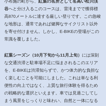
小布施の町から、
紅葉の名所として名高い松川渓
谷
へと分け入るこのコースは、雷滝までで獲得標
高870メートルに達する厳しい登りです。この急峻
な地形は、通常であれば健脚なサイクリスト以外
を寄せ付けません。しかし、E-BIKEの登場がこの
常識を覆しました。
紅葉シーズン（10月下旬から11月上旬）
には深刻
な交通渋滞と駐車場不足に悩まされるこのエリア
を、E-BIKEは渋滞知らずで、かつ体力的な負担な
く楽しむことを可能にしました。これは単なる利
便性の向上ではなく、上質な旅行体験を得るため
の戦略的な選択といえます。車では見過ごしてし
まう風景をじっくりと味わい、自然と一体になる