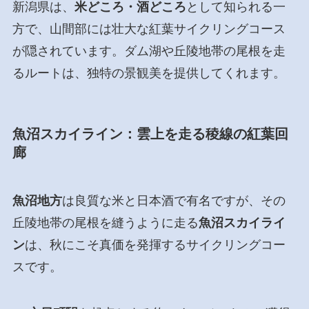
新潟県は、
米どころ・酒どころ
として知られる一
方で、山間部には壮大な紅葉サイクリングコース
が隠されています。ダム湖や丘陵地帯の尾根を走
るルートは、独特の景観美を提供してくれます。
魚沼スカイライン：雲上を走る稜線の紅葉回
廊
魚沼地方
は良質な米と日本酒で有名ですが、その
丘陵地帯の尾根を縫うように走る
魚沼スカイライ
ン
は、秋にこそ真価を発揮するサイクリングコー
スです。