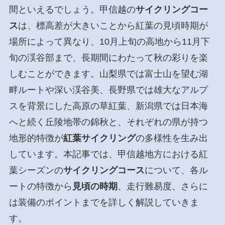
間といえるでしょう。甲信越の
サイクリングコー
ス
は、標高差が大きいことから紅葉の見頃時期が
場所によって異なり、10月上旬の高地から11月下
旬の渓谷部まで、長期間にわたって秋の彩りを楽
しむことができます。山梨県では富士山を望む湖
畔ルートや深い渓谷美、長野県では雄大なアルプ
スを背景にした高原の草紅葉、新潟県では日本海
へと続く丘陵地帯の錦秋と、それぞれの県が持つ
地形的特徴が
紅葉サイクリング
の多様性を生み出
しています。本記事では、甲信越地方における紅
葉シーズンの
サイクリングコース
について、各ル
ートの特徴から
見頃の時期
、走行難易度、さらに
は装備のポイントまでを詳しく解説していきま
す。