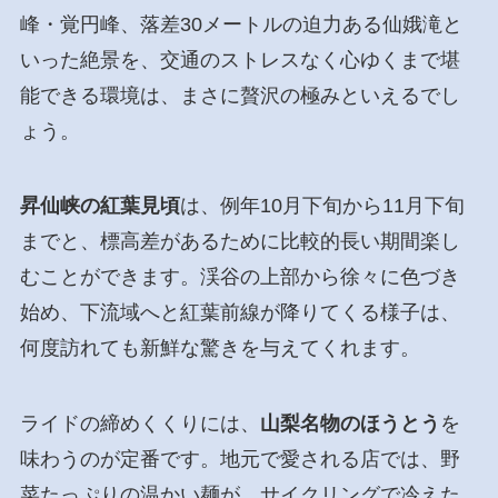
峰・覚円峰、落差30メートルの迫力ある仙娥滝と
いった絶景を、交通のストレスなく心ゆくまで堪
能できる環境は、まさに贅沢の極みといえるでし
ょう。
昇仙峡の紅葉見頃
は、例年10月下旬から11月下旬
までと、標高差があるために比較的長い期間楽し
むことができます。渓谷の上部から徐々に色づき
始め、下流域へと紅葉前線が降りてくる様子は、
何度訪れても新鮮な驚きを与えてくれます。
ライドの締めくくりには、
山梨名物のほうとう
を
味わうのが定番です。地元で愛される店では、野
菜たっぷりの温かい麺が、サイクリングで冷えた