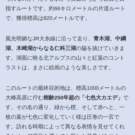
指すルートです。約66キロメートルの片道ルート
で、獲得標高は820メートルです。
風光明媚なJR大糸線に沿って走り、
青木湖、中綱
湖、木崎湖からなる仁科三湖
の脇を抜けていきま
す。湖面に映る北アルプスの山々と紅葉のコント
ラストは、まさに絵画のような美しさです。
このルートの最終目的地は、標高1000メートルの
大峰高原に佇む
樹齢250年超の「七色大カエデ」
で
す。その名の通り、緑から橙、そして赤へと、一
枚の葉が七色に変化していく様は圧巻の一言で
す。訪れる時期によって異なる表情を見せてくれ