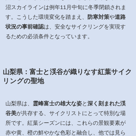
沼スカイラインは例年11月中旬に冬季閉鎖されま
す。こうした環境変化を踏まえ、
防寒対策
や
道路
状況の事前確認
は、安全なサイクリングを実現す
るための必須条件となっています。
山梨県：富士と渓谷が織りなす紅葉サイク
リングの聖地
山梨県は、
霊峰富士の雄大な姿
と
深く刻まれた渓
谷美
が共存する、サイクリストにとって特別な場
所です。紅葉シーズンには、これらの景観要素が
赤や黄、橙の鮮やかな色彩と融合し、他では見ら