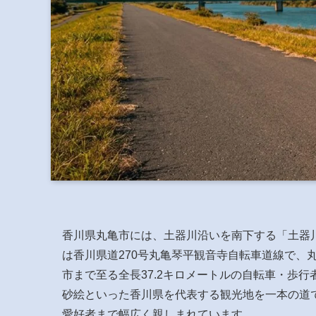
香川県丸亀市には、土器川沿いを南下する「土器
は香川県道270号丸亀琴平観音寺自転車道線で、
市まで至る全長37.2キロメートルの自転車・歩
砂絵といった香川県を代表する観光地を一本の道
愛好者まで幅広く親しまれています。