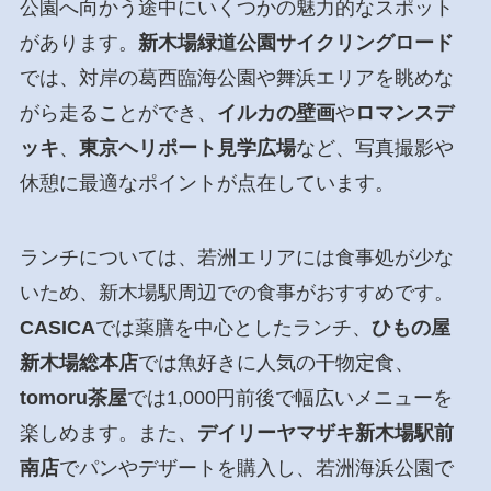
公園へ向かう途中にいくつかの魅力的なスポット
があります。
新木場緑道公園サイクリングロード
では、対岸の葛西臨海公園や舞浜エリアを眺めな
がら走ることができ、
イルカの壁画
や
ロマンスデ
ッキ
、
東京ヘリポート見学広場
など、写真撮影や
休憩に最適なポイントが点在しています。
ランチについては、若洲エリアには食事処が少な
いため、新木場駅周辺での食事がおすすめです。
CASICA
では薬膳を中心としたランチ、
ひもの屋
新木場総本店
では魚好きに人気の干物定食、
tomoru茶屋
では1,000円前後で幅広いメニューを
楽しめます。また、
デイリーヤマザキ新木場駅前
南店
でパンやデザートを購入し、若洲海浜公園で