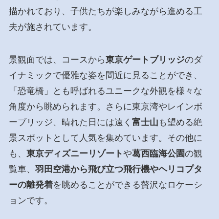
描かれており、子供たちが楽しみながら進める工
夫が施されています。
景観面では、コースから
東京ゲートブリッジ
のダ
イナミックで優雅な姿を間近に見ることができ、
「恐竜橋」とも呼ばれるユニークな外観を様々な
角度から眺められます。さらに東京湾やレインボ
ーブリッジ、晴れた日には遠く
富士山
も望める絶
景スポットとして人気を集めています。その他に
も、
東京ディズニーリゾート
や
葛西臨海公園
の観
覧車、
羽田空港から飛び立つ飛行機やヘリコプタ
ーの離発着
を眺めることができる贅沢なロケーシ
ョンです。