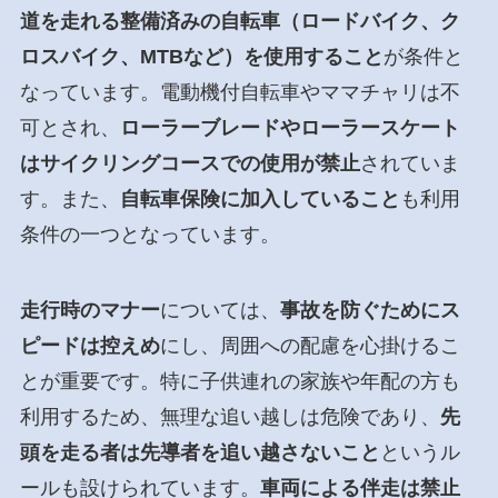
道を走れる整備済みの自転車（ロードバイク、ク
ロスバイク、MTBなど）を使用すること
が条件と
なっています。電動機付自転車やママチャリは不
可とされ、
ローラーブレードやローラースケート
はサイクリングコースでの使用が禁止
されていま
す。また、
自転車保険に加入していること
も利用
条件の一つとなっています。
走行時のマナー
については、
事故を防ぐためにス
ピードは控えめ
にし、周囲への配慮を心掛けるこ
とが重要です。特に子供連れの家族や年配の方も
利用するため、無理な追い越しは危険であり、
先
頭を走る者は先導者を追い越さないこと
というル
ールも設けられています。
車両による伴走は禁止