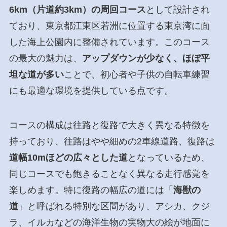
6km（片道約3km）の周回コース
として設計され
ており、東京都江東区若洲に位置する東京湾に面
した海上公園内に整備されています。このコース
の最大の魅力は、
アップダウンが少なく、ほぼ平
坦な道が多い
ことで、初心者や子供の自転車練習
にも最適な環境を提供している点です。
コースの構成は往路と復路で大きく異なる特徴を
持っており、往路はやや細めの2車線道路、復路は
道幅10mほどの広々とした道
となっているため、
同じコースでも飽きることなく異なる走行感覚を
楽しめます。特に復路の幅広の道には「
海獣の
道
」と呼ばれる特別な区間があり、アシカ、クジ
ラ、イルカなどの海洋生物の実物大の絵が地面に