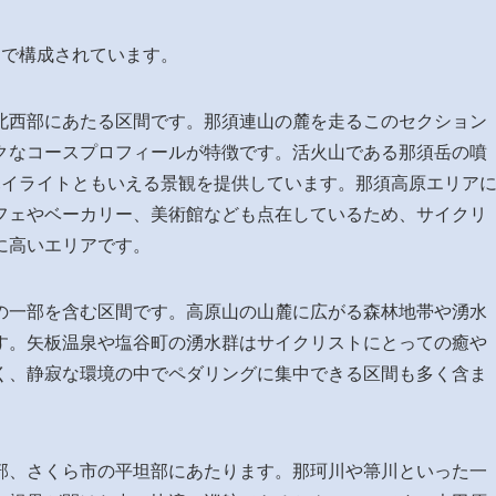
ンで構成されています。
北西部にあたる区間です。那須連山の麓を走るこのセクション
クなコースプロフィールが特徴です。活火山である那須岳の噴
ハイライトともいえる景観を提供しています。那須高原エリア
フェやベーカリー、美術館なども点在しているため、サイクリ
に高いエリアです。
の一部を含む区間です。高原山の山麓に広がる森林地帯や湧水
す。矢板温泉や塩谷町の湧水群はサイクリストにとっての癒や
く、静寂な環境の中でペダリングに集中できる区間も多く含ま
部、さくら市の平坦部にあたります。那珂川や箒川といった一