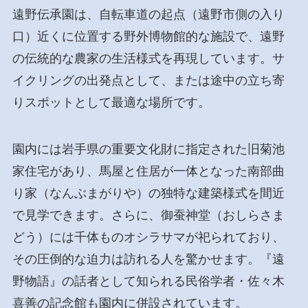
遠野伝承園は、自転車道の起点（遠野市側の入り
口）近くに位置する野外博物館的な施設で、遠野
の伝統的な農家の生活様式を再現しています。サ
イクリングの出発点として、または途中の立ち寄
りスポットとして最適な場所です。
園内には岩手県の重要文化財に指定された旧菊池
家住宅があり、馬屋と住居が一体となった南部曲
り家（なんぶまがりや）の独特な建築様式を間近
で見学できます。さらに、御蚕神堂（おしらさま
どう）には千体ものオシラサマが祀られており、
その圧倒的な迫力は訪れる人を驚かせます。『遠
野物語』の話者として知られる民俗学者・佐々木
喜善の記念館も園内に併設されています。