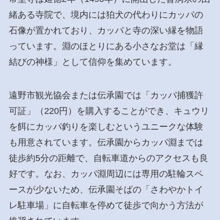
緒ある寺院で、境内には狛犬の代わりにカッパの
石像が置かれており、カッパと寺の深い縁を物語
っています。淵のほとりにある小さなお堂は「縁
結びの神様」として信仰を集めています。
遠野市観光協会または伝承園では「カッパ捕獲許
可証」（220円）を購入することができ、キュウリ
を餌にカッパ釣りを楽しむというユニークな体験
も用意されています。伝承園からカッパ淵までは
徒歩約5分の距離で、自転車道からのアクセスも良
好です。なお、カッパ淵周辺には専用の駐輪スペ
ースが少ないため、伝承園そばの「さわやかトイ
レ駐車場」に自転車を停めて徒歩で向かう方法が