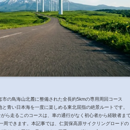
市の鳥海山北麓に整備された全長約5kmの専用周回コース
地と青い日本海を一度に楽しめる東北屈指の絶景ルートです。
ながら走るこのコースは、車の通行がなく初心者から経験者ま
り一周できます。本記事では、仁賀保高原サイクリングロードの