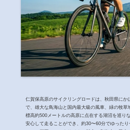
仁賀保高原のサイクリングロードは、秋田県にかほ
で、雄大な鳥海山と国内最大級の風車、緑の牧草
標高約500メートルの高原に点在する湖沼を巡り
安心して走ることができ、約30〜60分でゆった