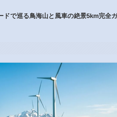
ードで巡る鳥海山と風車の絶景5km完全