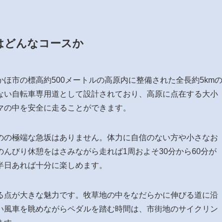
はどんなコースか
ほ市の標高約500メートルの高原内に整備された全長約5km
ない自転車専用道として設計されており、高原に点在する大小
マの中を安全に走ることができます。
のの極端な急坂はありません。体力に自信のない方や小さなお
んびり休憩をはさみながら走れば1周およそ30分から60分が
半日あれば十分に楽しめます。
る点が大きな魅力です。牧草地の中をなだらかに伸びる道に沿
い風車を眺めながらペダルを踏む時間は、市街地のサイクリン