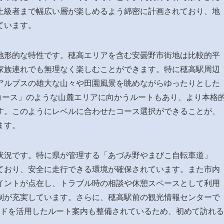
上級者まで幅広い層が楽しめるよう綿密に計画されており、地
ています。
地形的な特性です。穂高エリアを含む安曇野市街地は比較的平
家族連れでも無理なく楽しむことができます。特に穂高駅周辺
アルプスの雄大な山々や田園風景を眺めながらゆったりとした
コース」のような山麓エリアに向かうルートもあり、より本格
す。このようにレベルに合わせたコース選択ができることが、
ます。
状況です。特に県が管理する「あづみ野やまびこ自転車道」
ており、安全に走行できる環境が確保されています。また市内
イントが点在し、トラブル時の相談や休憩スペースとして利用
制が充実しています。さらに、穂高駅前の観光情報センターで
ードを活用したルート案内も整備されているため、初めて訪れる